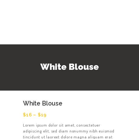
White Blouse
White Blouse
$
16
–
$
19
Lorem ipsum dolor sit amet, consectetuer
adipiscing elit, sed diam nonummy nibh euismod
tincidunt ut laoreet dolore magna aliquam erat