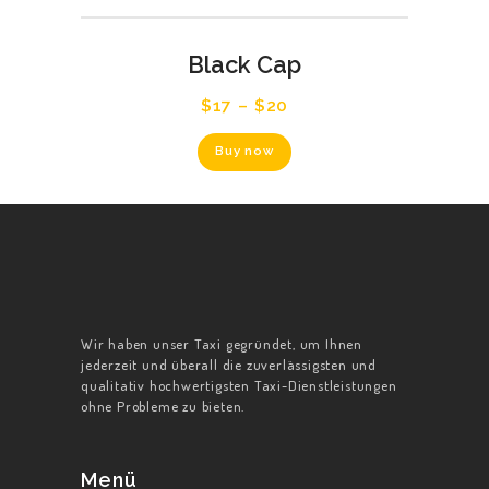
mehrere
Varianten
auf.
Black Cap
Die
Optionen
$
17
–
$
20
können
auf
Dieses
der
Buy now
Produkt
Produktseite
weist
gewählt
mehrere
werden
Varianten
auf.
Die
Optionen
können
auf
Wir haben unser Taxi gegründet, um Ihnen
der
jederzeit und überall die zuverlässigsten und
Produktseite
qualitativ hochwertigsten Taxi-Dienstleistungen
gewählt
ohne Probleme zu bieten.
werden
Menü