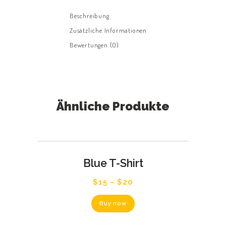
Beschreibung
Zusätzliche Informationen
Bewertungen (0)
STARTSEITE
ÜBER UNS
Ähnliche Produkte
SERVICE
KONTAKT
Blue T-Shirt
$
15
–
$
20
Dieses
Buy now
Produkt
weist