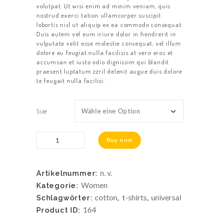
volutpat. Ut wisi enim ad minim veniam, quis
nostrud exerci tation ullamcorper suscipit
lobortis nisl ut aliquip ex ea commodo consequat.
Duis autem vel eum iriure dolor in hendrerit in
vulputate velit esse molestie consequat, vel illum
dolore eu feugiat nulla facilisis at vero eros et
accumsan et iusto odio dignissim qui blandit
praesent luptatum zzril delenit augue duis dolore
te feugait nulla facilisi.
Size
White
Buy now
Blouse
Menge
n. v.
Artikelnummer:
Women
Kategorie:
cotton
t-shirts
universal
Schlagwörter:
,
,
164
Product ID: