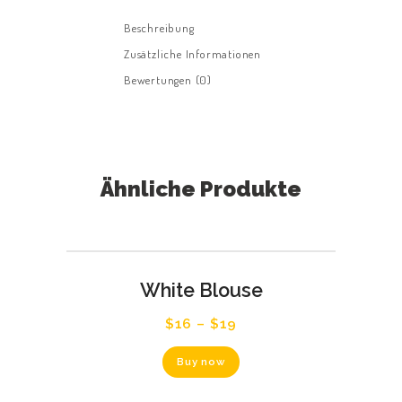
Beschreibung
Zusätzliche Informationen
Bewertungen (0)
STARTSEITE
ÜBER UNS
Ähnliche Produkte
SERVICE
KONTAKT
White Blouse
$
16
–
$
19
Dieses
Buy now
Produkt
weist