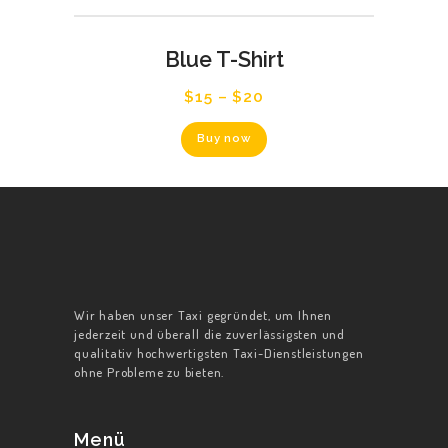
mehrere
Varianten
auf.
Blue T-Shirt
Die
Optionen
$
15
–
$
20
können
auf
Dieses
der
Buy now
Produkt
Produktseite
weist
gewählt
mehrere
werden
Varianten
auf.
Die
Optionen
können
auf
Wir haben unser Taxi gegründet, um Ihnen
der
jederzeit und überall die zuverlässigsten und
Produktseite
qualitativ hochwertigsten Taxi-Dienstleistungen
gewählt
ohne Probleme zu bieten.
werden
Menü