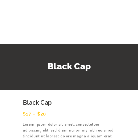
Black Cap
Black Cap
$
17
–
$
20
Lorem ipsum dolor sit amet, consectetuer
adipiscing elit, sed diam nonummy nibh euismod
tincidunt ut laoreet dolore magna aliquam erat