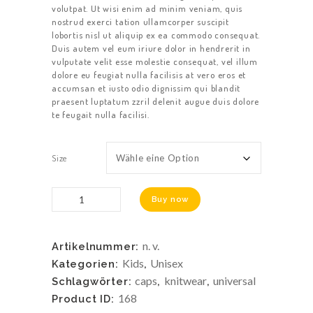
volutpat. Ut wisi enim ad minim veniam, quis
nostrud exerci tation ullamcorper suscipit
lobortis nisl ut aliquip ex ea commodo consequat.
Duis autem vel eum iriure dolor in hendrerit in
vulputate velit esse molestie consequat, vel illum
dolore eu feugiat nulla facilisis at vero eros et
accumsan et iusto odio dignissim qui blandit
praesent luptatum zzril delenit augue duis dolore
te feugait nulla facilisi.
Size
Black
Buy now
Cap
Menge
n. v.
Artikelnummer:
Kids
Unisex
Kategorien:
,
caps
knitwear
universal
Schlagwörter:
,
,
168
Product ID: