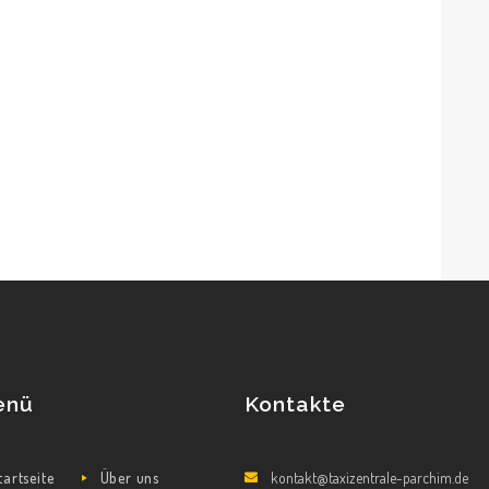
enü
Kontakte
tartseite
Über uns
kontakt@taxizentrale-parchim.de