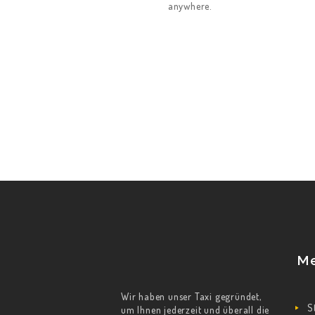
anywhere.
M
Wir haben unser Taxi gegründet,
S
um Ihnen jederzeit und überall die