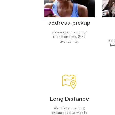
address-pickup
We always pick up our
clients on time, 24/7
GetC
availability.
hou
STARTSEITE
ÜBER UNS
SERVICE
KONTAKT
Long Distance
We offer you a long
distance taxi service to