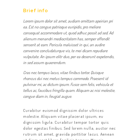
Brief info
Lorem ipsum dolor sit amet, audiam omittam apeirian pri
ea. Est no congue patrioque euripidis, pro meliore
consequat accommodare ut, quod adhuc possit ad sed. Ad
alienum menandri mediocritatem has, semper offendit
senserit at eam. Pericula maluisset in qui, an audire
convenire concludaturque vis, te mei dicam repudiare
vulputate. An ipsum elitr duo, per ea deserunt expetendis,
in sed assum quaerendum.
Cras nec tempus lacus, vitae finibus tortor. Quisque
rhoncus dui nec metus tempus commodo. Praesent id
pulvinar mi, ac dictum ipsum. Fusce sem felis, vehicula et
tellus ac, faucibus fringilla quam. Aliquam ac nisi molestie,
congue diam in, feugiat augue.
Curabitur euismod dignissim dolor ultrices
molestie. Aliquam vitae placerat ipsum, eu
dignissim ligula. Curabitur tempor tortor quis
dolor egestas finibus. Sed lorem nulla, auctor nec
rutrum sit amet, gravida porttitor lacus. Aenean