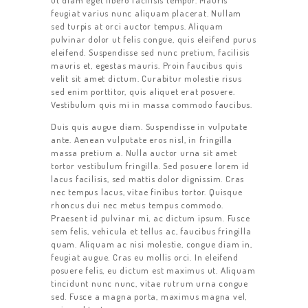
ut diam eget libero facilisis tempor. Mauris
feugiat varius nunc aliquam placerat. Nullam
sed turpis at orci auctor tempus. Aliquam
pulvinar dolor ut felis congue, quis eleifend purus
eleifend. Suspendisse sed nunc pretium, facilisis
STARTSEITE
mauris et, egestas mauris. Proin faucibus quis
velit sit amet dictum. Curabitur molestie risus
ÜBER UNS
sed enim porttitor, quis aliquet erat posuere.
Vestibulum quis mi in massa commodo faucibus.
SERVICE
Duis quis augue diam. Suspendisse in vulputate
KONTAKT
ante. Aenean vulputate eros nisl, in fringilla
massa pretium a. Nulla auctor urna sit amet
tortor vestibulum fringilla. Sed posuere lorem id
lacus facilisis, sed mattis dolor dignissim. Cras
nec tempus lacus, vitae finibus tortor. Quisque
rhoncus dui nec metus tempus commodo.
Praesent id pulvinar mi, ac dictum ipsum. Fusce
sem felis, vehicula et tellus ac, faucibus fringilla
quam. Aliquam ac nisi molestie, congue diam in,
feugiat augue. Cras eu mollis orci. In eleifend
posuere felis, eu dictum est maximus ut. Aliquam
tincidunt nunc nunc, vitae rutrum urna congue
sed. Fusce a magna porta, maximus magna vel,