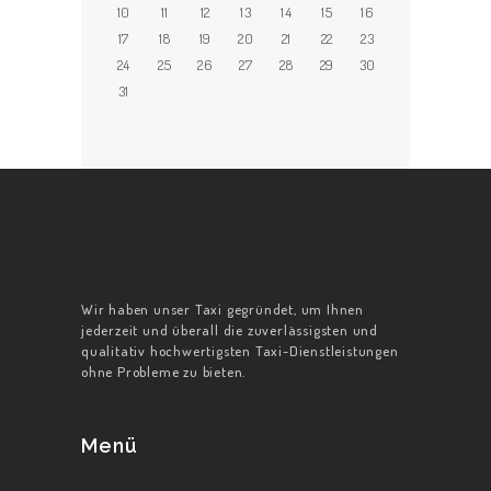
10
11
12
13
14
15
16
17
18
19
20
21
22
23
24
25
26
27
28
29
30
31
Wir haben unser Taxi gegründet, um Ihnen
jederzeit und überall die zuverlässigsten und
qualitativ hochwertigsten Taxi-Dienstleistungen
ohne Probleme zu bieten.
Menü