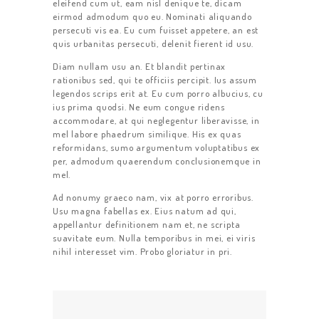
eleifend cum ut, eam nisl denique te, dicam
eirmod admodum quo eu. Nominati aliquando
persecuti vis ea. Eu cum fuisset appetere, an est
quis urbanitas persecuti, delenit fierent id usu.
Diam nullam usu an. Et blandit pertinax
rationibus sed, qui te officiis percipit. Ius assum
legendos scrips erit at. Eu cum porro albucius, cu
ius prima quodsi. Ne eum congue ridens
accommodare, at qui neglegentur liberavisse, in
mel labore phaedrum similique. His ex quas
reformidans, sumo argumentum voluptatibus ex
per, admodum quaerendum conclusionemque in
mel.
Ad nonumy graeco nam, vix at porro erroribus.
Usu magna fabellas ex. Eius natum ad qui,
appellantur definitionem nam et, ne scripta
suavitate eum. Nulla temporibus in mei, ei viris
nihil interesset vim. Probo gloriatur in pri.
STARTSEITE
ÜBER UNS
SERVICE