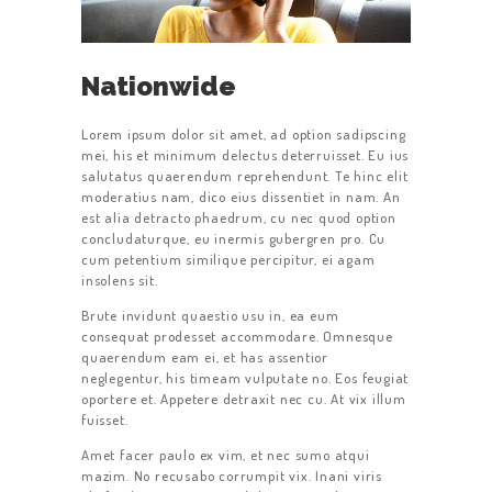
Nationwide
Lorem ipsum dolor sit amet, ad option sadipscing
mei, his et minimum delectus deterruisset. Eu ius
salutatus quaerendum reprehendunt. Te hinc elit
moderatius nam, dico eius dissentiet in nam. An
est alia detracto phaedrum, cu nec quod option
concludaturque, eu inermis gubergren pro. Cu
cum petentium similique percipitur, ei agam
insolens sit.
Brute invidunt quaestio usu in, ea eum
consequat prodesset accommodare. Omnesque
quaerendum eam ei, et has assentior
neglegentur, his timeam vulputate no. Eos feugiat
oportere et. Appetere detraxit nec cu. At vix illum
fuisset.
Amet facer paulo ex vim, et nec sumo atqui
mazim. No recusabo corrumpit vix. Inani viris