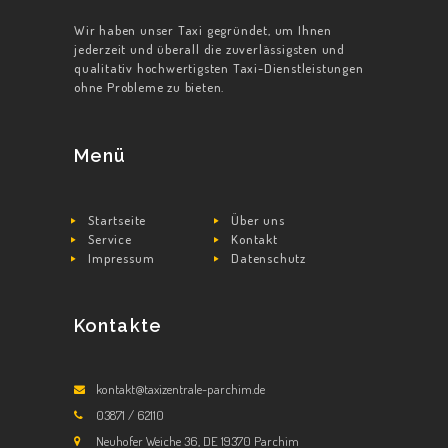
Wir haben unser Taxi gegründet, um Ihnen
STARTSEITE
jederzeit und überall die zuverlässigsten und
qualitativ hochwertigsten Taxi-Dienstleistungen
ÜBER UNS
ohne Probleme zu bieten.
SERVICE
KONTAKT
Menü
Startseite
Über uns
Service
Kontakt
Impressum
Datenschutz
Kontakte
kontakt@taxizentrale-parchim.de
03871 / 62110
Neuhofer Weiche 36, DE 19370 Parchim