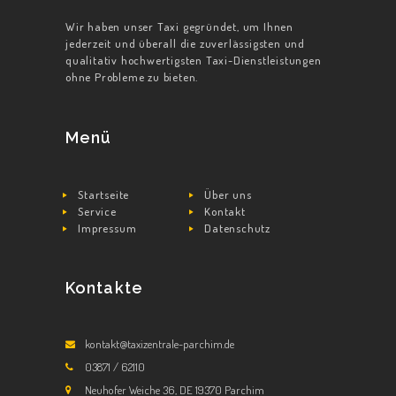
Wir haben unser Taxi gegründet, um Ihnen
STARTSEITE
jederzeit und überall die zuverlässigsten und
qualitativ hochwertigsten Taxi-Dienstleistungen
ÜBER UNS
ohne Probleme zu bieten.
SERVICE
KONTAKT
Menü
Startseite
Über uns
Service
Kontakt
Impressum
Datenschutz
Kontakte
kontakt@taxizentrale-parchim.de
03871 / 62110
Neuhofer Weiche 36, DE 19370 Parchim