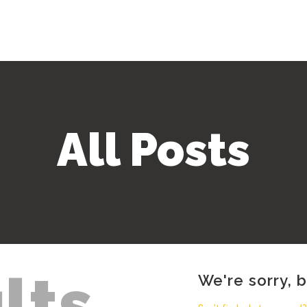
All Posts
lts
We're sorry, 