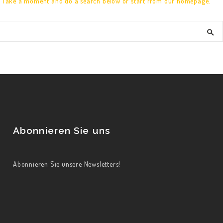
? Take a moment and do a search below or start from
our homepage
.
Abonnieren Sie uns
Abonnieren Sie unsere Newsletters!