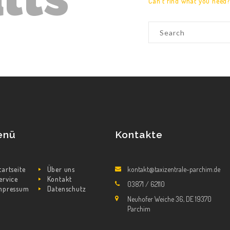
Can't find what you need
enü
Kontakte
tartseite
Über uns
kontakt@taxizentrale-parchim.de
ervice
Kontakt
03871 / 62110
mpressum
Datenschutz
Neuhofer Weiche 36, DE 19370
Parchim